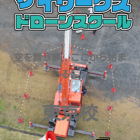
空を舞う夢、ここから始ま
る。
東京
校