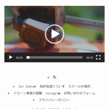
動
画
プ
レ
ー
ヤ
ー
00:00
00:43
Our School
免許制度について
スクールの場所
ドローン事業の展開
Instagram
お問い合わせフォーム
プライバシーポリシー