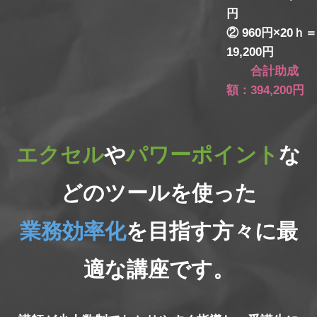
円
② 960円×20ｈ
19,200円
合計助成
額：394,200円
エクセル
や
パワーポイント
な
どのツールを使った
業務効率化
を目指す方々に最
適な講座です。